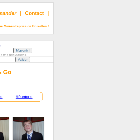
ander
|
Contact
|
e Mini-entreprise de Bruxelles !
!
fins publicitaires.
& Go
es
Réunions