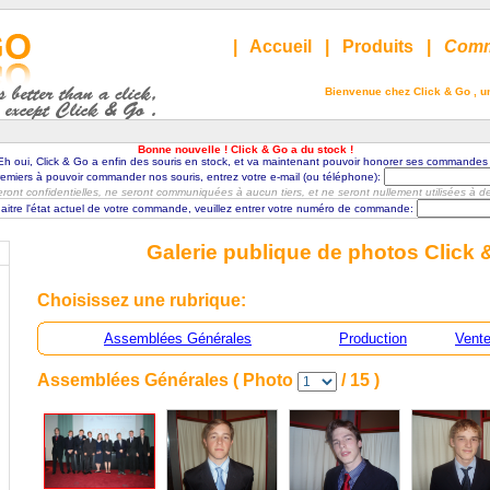
|
Accueil
|
Produits
|
Comm
Bienvenue chez Click & Go , un
Bonne nouvelle ! Click & Go a du stock !
Eh oui, Click & Go a enfin des souris en stock, et va maintenant pouvoir honorer ses commandes 
premiers à pouvoir commander nos souris, entrez votre e-mail (ou téléphone):
ont confidentielles, ne seront communiquées à aucun tiers, et ne seront nullement utilisées à des 
aitre l'état actuel de votre commande, veuillez entrer votre numéro de commande:
Galerie publique de photos Click 
Choisissez une rubrique:
Assemblées Générales
Production
Vent
Assemblées Générales ( Photo
/ 15 )